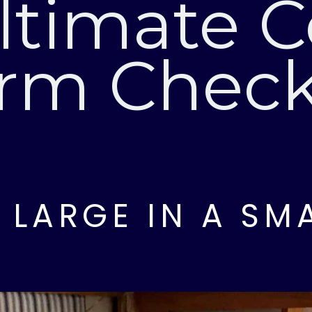
ltimate C
rm Checkl
G LARGE IN A SM